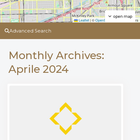
open map
Leaflet
|
©
OpenStreetMap
contributors
Advanced Search
Monthly Archives:
Aprile 2024