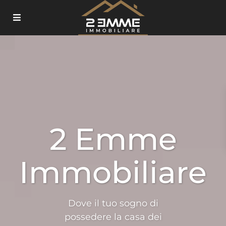
2 Emme
Immobiliare
Dove il tuo sogno di
possedere la casa dei