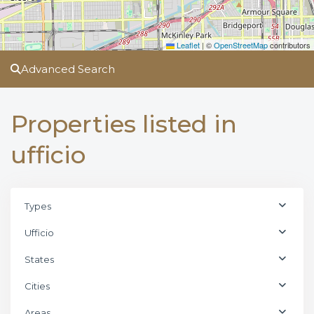
Leaflet
|
©
OpenStreetMap
contributors
Advanced Search
Properties listed in
ufficio
Types
Ufficio
States
Cities
Areas