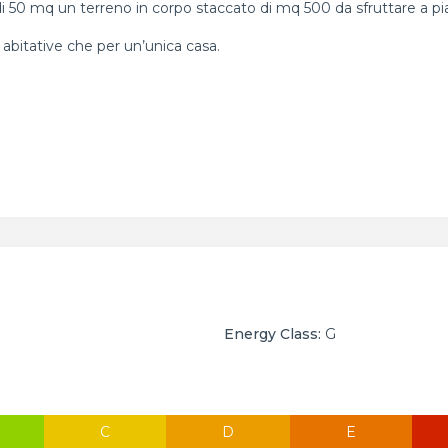
di 50 mq un terreno in corpo staccato di mq 500 da sfruttare a p
 abitative che per un’unica casa.
Energy Class:
G
C
D
E