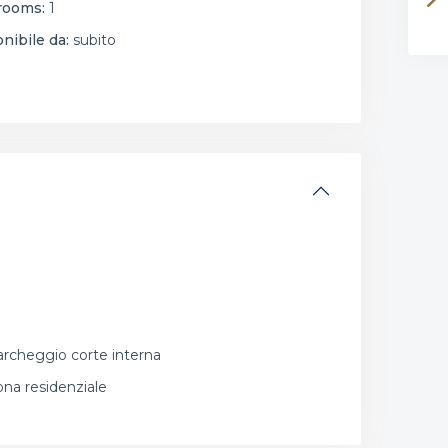
rooms:
1
nibile da:
subito
rcheggio corte interna
na residenziale