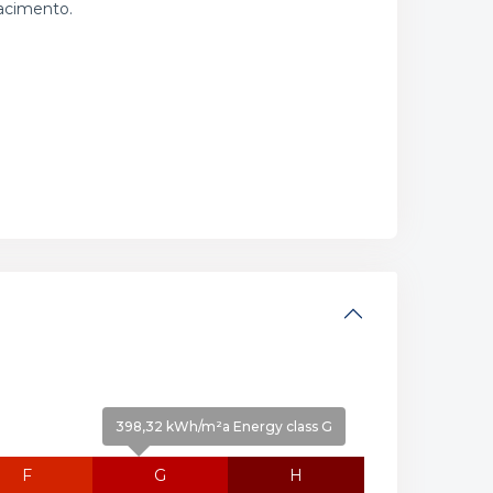
iacimento.
398,32 kWh/m²a Energy class G
F
G
H