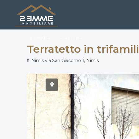
In Vendita
Casa in linea
Terratetto in trifami
Nimis via San Giacomo 1,
Nimis