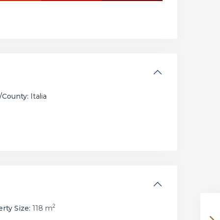
/County:
Italia
2
rty Size:
118 m