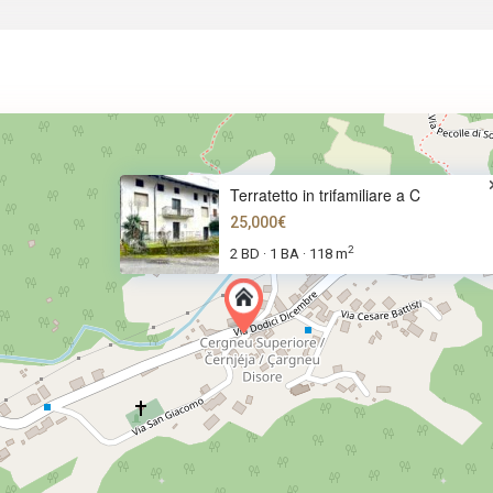
Terratetto in trifamiliare a C
25,000€
2
2 BD
1 BA
118 m
·
·