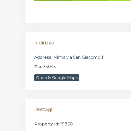
Indirizzo
Address:
Nimis via San Giacomo 1
Zip:
33045
Open In Google Maps
Dettagli
Property Id:
19860