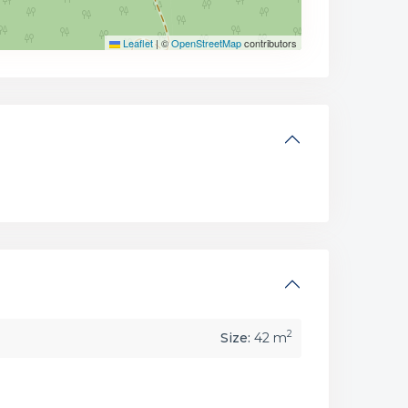
Leaflet
|
©
OpenStreetMap
contributors
2
Size:
42 m