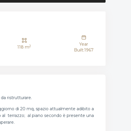
Year
2
118 m
Built:1967
da ristrutturare.
soggiorno di 20 mq, spazio attualmente adibito a
o al terrazzo; al piano secondo è presente una
uperare.