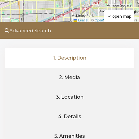
open map
Leaflet
|
©
OpenStreetMap
contributors
Advanced Search
1. Description
2. Media
3. Location
4. Details
5. Amenities