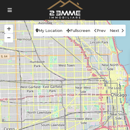
My Location
Fullscreen
Prev
Next